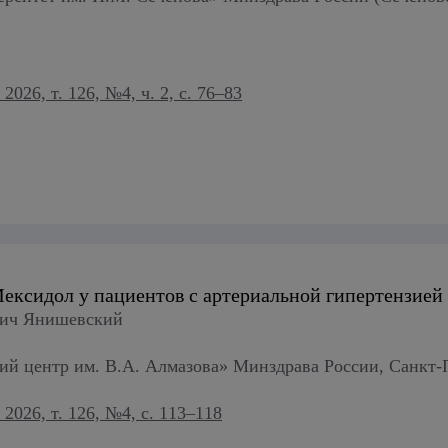
26, т. 126, №4, ч. 2, с. 76–83
ексидол у пациентов с артериальной гипертензией
вич Янишевский
 центр им. В.А. Алмазова» Минздрава России, Санкт-П
026, т. 126, №4, с. 113–118