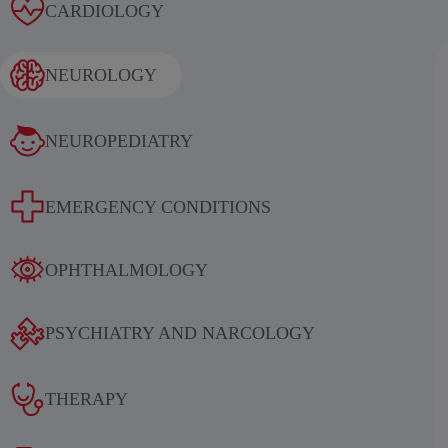
Alcoholic withdrawal syndrome
CARDIOLOGY
NEUROLOGY
NEUROPEDIATRY
Results of an international
EMERGENCY CONDITIONS
multicenter, randomized, double-
blind, placebo-controlled study
OPHTHALMOLOGY
evaluating the efficacy and safety of
sequential therapy with
PSYCHIATRY AND NARCOLOGY
ethylmethylhydroxypyridine
succinate in patients in the acute and
THERAPY
early recovery periods of ischemic
stroke (IS)