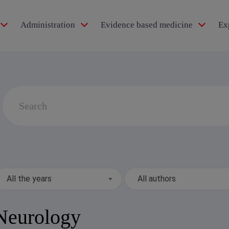
Administration
Evidence based medicine
Ex
idol®
Search
for:
pertension
All the years
All authors
Neurology