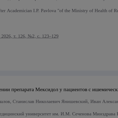
r Academician I.P. Pavlova "of the Ministry of Health of R
026, т. 126, №2, с. 123–129
нии препарата Мексидол у пациентов с ишемическ
малов, Станислав Николаевич Янишевский, Иван Алекс
ицинский университет им. И.М. Сеченова Минздрава Р