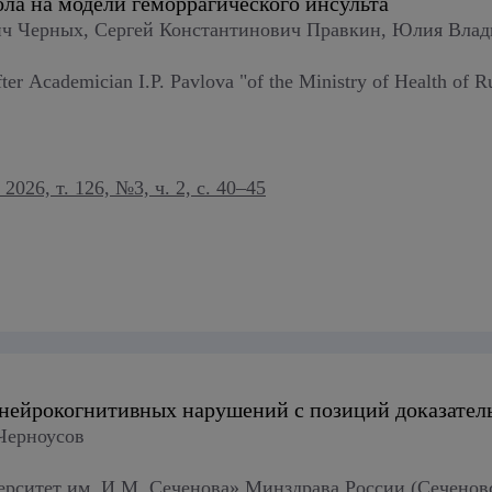
а на модели геморрагического инсульта
ч Черных, Сергей Константинович Правкин, Юлия Вла
r Academician I.P. Pavlova "of the Ministry of Health of R
26, т. 126, №3, ч. 2, с. 40–45
 нейрокогнитивных нарушений с позиций доказате
Черноусов
итет им. И.М. Сеченова» Минздрава России (Сеченовс