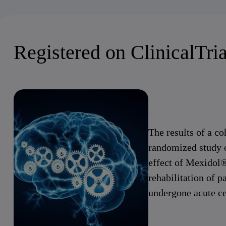
Registered on ClinicalTria
The results of a co
randomized study 
effect of Mexidol®
rehabilitation of p
undergone acute ce