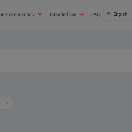
pert commentary
Intended use
FAQ
English