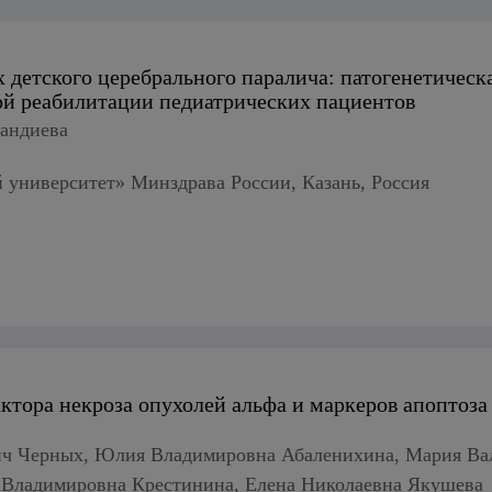
 детского церебрального паралича: патогенетическ
ой реабилитации педиатрических пациентов
фандиева
университет» Минздрава России, Казань, Россия
ктора некроза опухолей альфа и маркеров апоптоза
 Черных, Юлия Владимировна Абаленихина, Мария Вале
я Владимировна Крестинина, Елена Николаевна Якушева