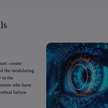
ls
hort -center
of the modulating
 in the
atients who have
rebral failure