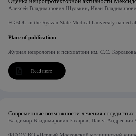
Оценка нейропротекторной активности Мексидол
Алексей Владимирович Щулькин, Иван Владимирови
FGBOU in the Ryazan State Medical University named afte
Place of publication:
Журнал неврологии и психиатрии им. С.С. Корсакова 20
Read more
Современные возможности лечения сосудистых
Владимир Владимирович Захаров, Павел Андреевич 
ФГАОУ ВО «Первый Московский медицинский универс