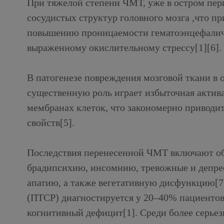
При тяжелой степени ЧМТ, уже в остром пер
сосудистых структур головного мозга ,что п
повышению проницаемости гематоэнцефаличе
выраженному окислительному стрессу[1][6].
В патогенезе повреждения мозговой ткани в
существенную роль играет избыточная актив
мембранах клеток, что закономерно привод
свойств[5].
Последствия перенесенной ЧМТ включают об
брадипсихию, инсомнию, тревожные и депре
апатию, а также вегетативную дисфункцию[7]
(ПТСР) диагностируется у 20–40% пациентов
когнитивный дефицит[1]. Среди более серье