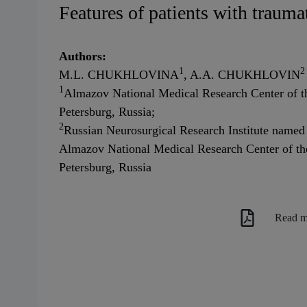
Features of patients with traumat
Authors:
1
2
M.L. CHUKHLOVINA
, A.A. CHUKHLOVIN
1
Almazov National Medical Research Center of th
Petersburg, Russia;
2
Russian Neurosurgical Research Institute named 
Almazov National Medical Research Center of the
Petersburg, Russia
Read m