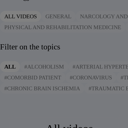
Alcoholic withdrawal syndrome
ALL VIDEOS
GENERAL
NARCOLOGY AND
PHYSICAL AND REHABILITATION MEDICINE
Filter on the topics
ALL
#ALCOHOLISM
#ARTERIAL HYPERT
#COMORBID PATIENT
#CORONAVIRUS
#T
#CHRONIC BRAIN ISCHEMIA
#TRAUMATIC 