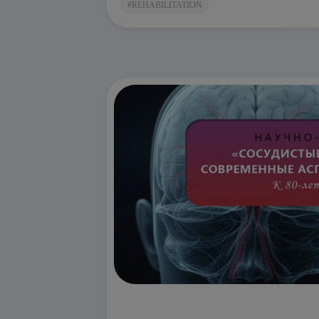
#REHABILITATION
and Hamilton scales);
Drawing up an individual rehabilitati
Participation in the correction of 
everyday adaptation.
Key takeaway:
Medication support is not a
Watch the report to:
Learn how a therapist can influence
Learn to use scales to assess cogn
Understand why Mexidol is an evide
This video is a must-see for therapists, ne
practitioners.