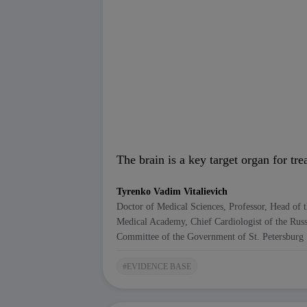
maintaining quality of life.
Briefly, to the point.
The brain is a key target organ for tr
Arterial hypertension is a systemic process,
Microangiopathy, endothelial dysfunction, 
Tyrenko Vadim Vitalievich
changes long before clinical manifestati
Doctor of Medical Sciences, Professor, Head of 
Why you should watch this video:
Medical Academy, Chief Cardiologist of the Russ
Hypertension as a Factor in Brain Damag
Committee of the Government of St. Petersburg
. Hypertension damages cerebral vessels a
target organs manifests. Chronic hypoperf
#EVIDENCE BASE
dysfunction form the basis for vascular co