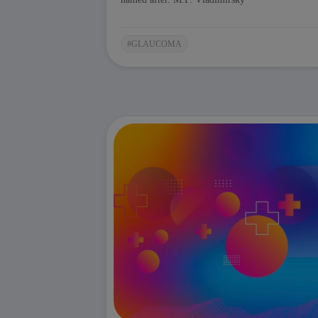
Why is the eye not only an organ of vi
brain’s blood vessels?
How can ocular and neurological pat
#GLAUCOMA
Why is normal tension glaucoma not 
problem?
Flammer syndrome - how a violation 
vascular disorders;
OCT angiography is a breakthrough in 
The video material
examines in detail th
Common blood supply: internal carot
nerve;
Venous outflow: central retinal ve
brain;
Retrobulbar pressure gradient is a k
General pathogenetic mechanisms:
Oxidative stress;
Violation of vascular autoregulation;