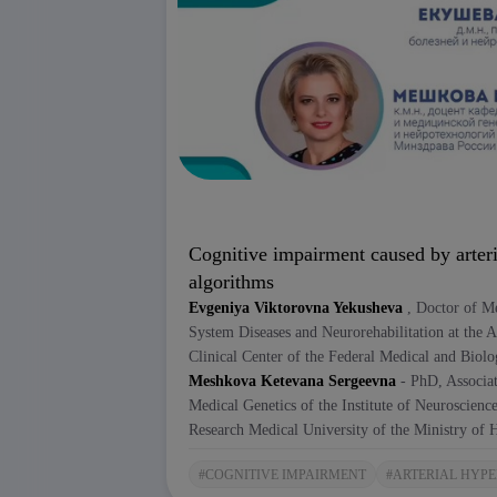
emergency physicians, medical students,
to medicine.
Clinical neurology at its core. Watch the vi
Cognitive impairment caused by arteria
Cognitive impairment in arterial hypertensio
algorithms
impacts patients' quality of life and place
Evgeniya Viktorovna Yekusheva
, Doctor of Me
video lecture,
Evgeniya Viktorovna Yekus
System Diseases and Neurorehabilitation at the 
Diseases and Neurorehabilitation at the 
Clinical Center of the Federal Medical and Biolo
Scientific and Clinical Center of the Feder
Meshkova Ketevana Sergeevna
- PhD, Associat
Sergeevna Meshkova,
Associate Professo
Medical Genetics of the Institute of Neuroscien
Medical Genetics at the Institute of Neur
Research Medical University of the Ministry of H
National Research Medical University , will
and timely transitioning to practical algor
#COGNITIVE IMPAIRMENT
#ARTERIAL HYP