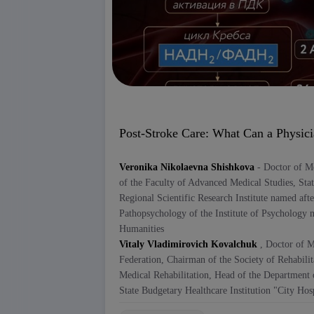
An integrated approach to therapy is the
Working with families, teachers, psy
Neuropsychological correction and b
Adequate physical activity (sports, 
Watch the report to:
Learn to recognize ADHD in its early
Post-Stroke Care: What Can a Physic
We invite you to watch a program featuri
Understand how to build complex th
Vitaly Vladimirovich Kovalchuk
, which di
Find out why Mexidol is an evidence
Veronika Nikolaevna Shishkova
- Doctor of M
Why is post-stroke rehabilitation not
of the Faculty of Advanced Medical Studies, St
This video lecture is required viewing for p
What three stages of rehabilitation 
Regional Scientific Research Institute named af
developmental specialists.
patient’s prognosis?
Pathopsychology of the Institute of Psychology n
Why is early initiation of rehabilitat
Humanities
Vitaly Vladimirovich Kovalchuk
, Doctor of M
The video
provides a detailed discussion 
Federation, Chairman of the Society of Rehabilita
Medical Rehabilitation, Head of the Department o
Continuation of secondary prevention
State Budgetary Healthcare Institution "City Hos
statins);
Assessment of cognitive and psych