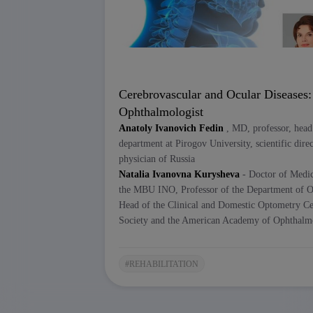
Find out the current algorithm for t
Learn to choose drugs with proven 
Understand why Mexidol is an evide
This video is a must-see for neurologists, 
Cerebrovascular and Ocular Diseases:
As part of the "Neurology Plus..." program
Ophthalmologist
and ophthalmology—was held by Profess
Anatoly Ivanovich Fedin
, MD, professor, head 
Kurysheva
. This presentation focused on 
department at Pirogov University, scientific dire
Why is the eye not only an organ of v
physician of Russia
How can cerebrovascular damage mani
Natalia Ivanovna Kurysheva
- Doctor of Medic
problems, and risk of falls?
the MBU INO, Professor of the Department of
Why is normal tension glaucoma not 
Head of the Clinical and Domestic Optometry C
problem?
Society and the American Academy of Ophthalm
Flammer syndrome: how does impaire
vascular disorders?
OCT angiography is a breakthrough in
#REHABILITATION
and choroid;
Nitric oxide and endothelin-1 are key
glaucoma.