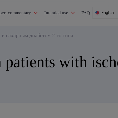
pert commentary
Intended use
FAQ
English
и сахарным диабетом 2-го типа
n patients with isc