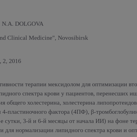
, N.A. DOLGOVA
nd Clinical Medicine", Novosibirsk
2, 2016
ивности терапии мексидолом для оптимизации втор
пидного спектра крови у пациентов, перенесших иш
я общего холестерина, холестерина липопротеидов 
 4-пластиночного фактора (4ПФ), β-тромбоглобули
-е сутки, 3-й и 6-й месяцы от начала ИИ) на фоне 
и для нормализации липидного спектра крови и оп