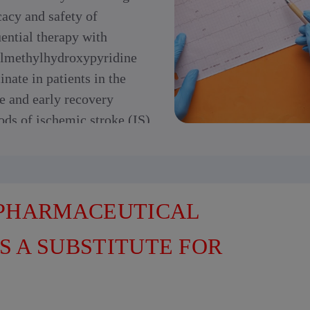
cacy and safety of
ential therapy with
ylmethylhydroxypyridine
inate in patients in the
e and early recovery
ods of ischemic stroke (IS)
 PHARMACEUTICAL
S A SUBSTITUTE FOR