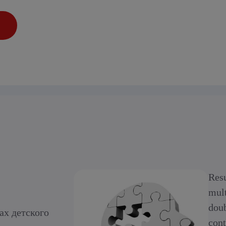
Resu
mult
doub
ах детского
cont