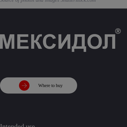
Source of photos and images Shutterstock.com
Where to buy
Intended use