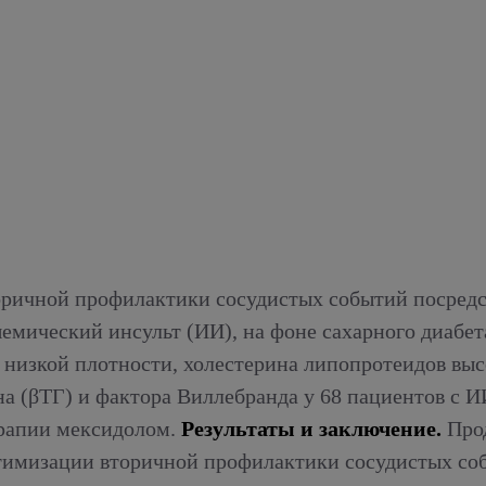
ичной профилактики сосудистых событий посредст
емический инсульт (ИИ), на фоне сахарного диабета
низкой плотности, холестерина липопротеидов выс
на (βТГ) и фактора Виллебранда у 68 пациентов с 
терапии мексидолом.
Результаты и заключение.
Прод
тимизации вторичной профилактики сосудистых соб