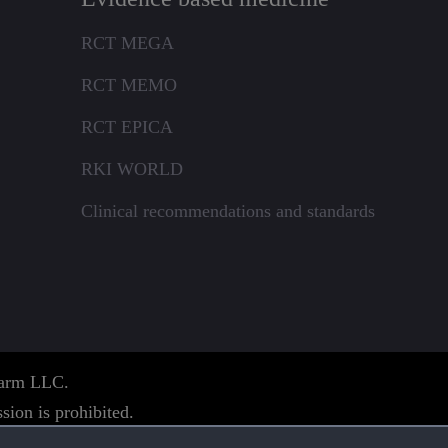
RCT MEGA
RCT MEMO
RCT EPICA
RKI WORLD
Clinical recommendations and standards
pharm LLC.
sion is prohibited.