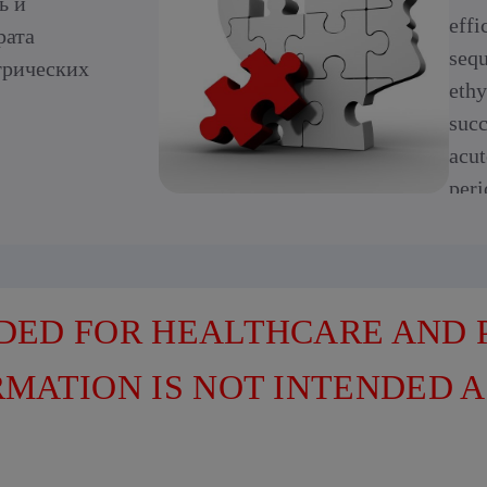
ь и
effi
рата
sequ
трических
eth
succ
acut
peri
NDED FOR HEALTHCARE AND
RMATION IS NOT INTENDED A