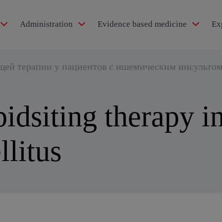
Administration
Evidence based medicine
Ex
idol®
й терапии у пациентов с ишемическим инсультом 
pidsiting therapy i
pertension
llitus