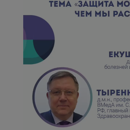
Алкогольный абстинентный синдром