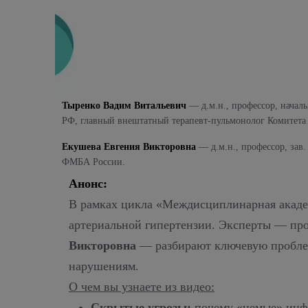
Тыренко Вадим Витальевич
— д.м.н., профессор, начал
РФ, главный внештатный терапевт-пульмонолог Комитета 
Екушева Евгения Викторовна
— д.м.н., профессор, за
ФМБА России.
Анонс:
В рамках цикла «Междисциплинарная акаде
артериальной гипертензии. Эксперты — пр
Викторовна
— разбирают ключевую проблем
нарушениям.
О чем вы узнаете из видео:
Скрытые угрозы:
почему «немые» инфа