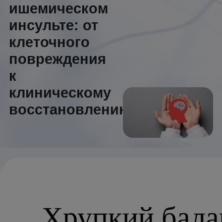
Алкогольный абстинентный синдром
ишемическом
инсульте: от
клеточного
повреждения
к
клиническому
восстановлению
Хрупкий бала