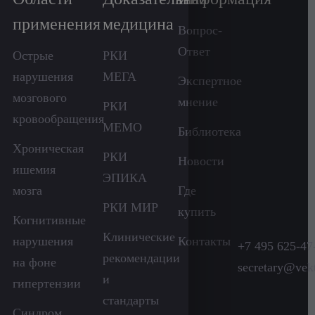
применения
медицина
Вопрос-
Ответ
Острые
РКИ
нарушения
МЕГА
Экспертное
мозгового
мнение
РКИ
кровообращения
МЕМО
Библиотека
Хроническая
РКИ
Новости
ишемия
ЭПИКА
мозга
Где
РКИ МИР
купить
Когнитивные
Клинические
нарушения
Контакты
+7 495 625-47
рекомендации
на фоне
secretary@vek
и
гипертензии
стандарты
Синдром