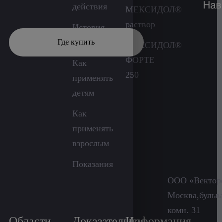
действия
МЕКСИДОЛ®
раствор
История
разработки
Где купить
МЕКСИДОЛ®
ФОРТЕ
Как
250
применять
детям
Как
применять
взрослым
Показания
ООО «Векторф
Москва,бульва
комн. 31
Области
Доказательная
Информация