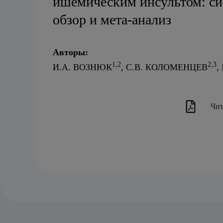
ишемическим инсультом: с
обзор и мета-анализ
Авторы:
1,2
2,3
И.А. ВОЗНЮК
, С.В. КОЛОМЕНЦЕВ
,
Чит