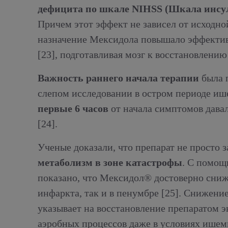
дефицита по шкале NIHSS (Шкала инсул
Причем этот эффект не зависел от исходно
назначение Мексидола повышало эффекти
[23]
, подготавливая мозг к восстановлению
Важность раннего начала терапии
была 
слепом исследовании в остром периоде иш
первые 6 часов
от начала симптомов дава
[24]
.
Ученые доказали, что препарат не просто 
метаболизм в зоне катастрофы
. С помощ
показано, что Мексидол® достоверно снижа
инфаркта, так и в пенумбре
[25]
. Снижение
указывает на восстановление препаратом 
аэробных процессов даже в условиях ишеми