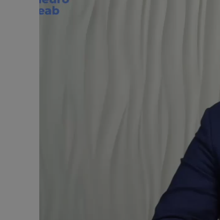
Алкогольный абстинентный синдром