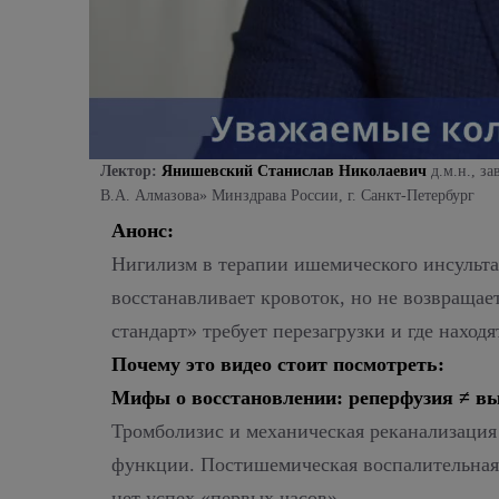
Лектор:
Янишевский Станислав Николаевич
д.м.н., з
В.А. Алмазова» Минздрава России, г. Санкт-Петербург
Анонс:
Нигилизм в терапии ишемического инсульта
восстанавливает кровоток, но не возвращае
стандарт» требует перезагрузки и где нахо
Почему это видео стоит посмотреть:
Мифы о восстановлении: реперфузия ≠ в
Тромболизис и механическая реканализация 
функции. Постишемическая воспалительная 
нет успех «первых часов».