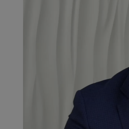
Алкогольный абстинентный синдром