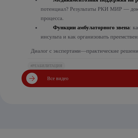
потенциал? Результаты РКИ МИР — дока
процесса.
Функции амбулаторного звена
: к
инсульта и как организовать преемстве
Диалог с экспертами—практические решени
#РЕАБИЛИТАЦИЯ
Все видео