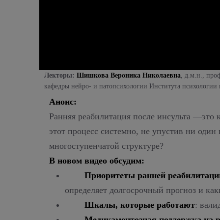
Лекторы:
Шишкова Вероника
Николаевна
, д.м.н., п
кафедры нейро- и патопсихологии Института психологии
Анонс:
Ранняя реабилитация после инсульта —это 
этот процесс системно, не упустив ни один
многоступенчатой структуре?
В новом видео обсудим:
Приоритеты ранней реабилитаци
определяет долгосрочный прогноз и как
Шкалы, которые работают
: вал
Медикаментозная поддержка на р