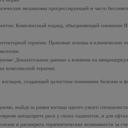
огические механизмы прогрессирующей и часто бессимп
иентов: Комплексный подход, объединяющий снижение В
ротекторной терапии: Правовые основы и клинические п
мологии.
укоме: Доказательные данные о влиянии на микроциркул
ах комплексной терапии.
х взглядов, создающий целостное понимание болезни и
укоме, выйдя за рамки взгляда одного узкого специалист
вовремя заподозрить риск у своих пациентов, и для офт
олезни и расширить терапевтические возможности за сч