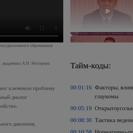
 постдипломного образования
Тайм-коды:
. академика А.П. Нестерова
00:01:16
Факторы, влия
ют ключевую проблему
глаукомы
ьный диалог
ройство.
00:05:19
Открытоугольн
00:08:30
Тактика веден
ьного давления,
00:10:58
Нормативно-пр