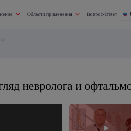
мнение
Области применения
Вопрос-Ответ
га
згляд невролога и офтальм