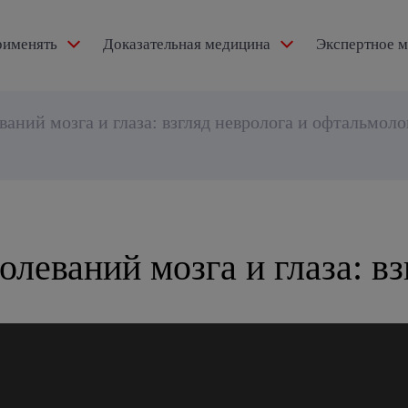
рименять
Доказательная медицина
Экспертное 
ексидол®
ваний мозга и глаза: взгляд невролога и офтальмоло
тензии
олеваний мозга и глаза: в