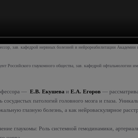
фессор, зав. кафедрой нервных болезней и нейрореабилитации Академии
дент Российского глаукомного общества, зав. кафедрой офтальмологии им
рофессора —
Е.В. Екушева
и
Е.А. Егоров
— рассматрива
ь сосудистых патологий головного мозга и глаза. Уникал
окальную глазную болезнь, а как нейроваскулярное расст
чение глаукомы: Роль системной гемодинамики, артериал
го нерва.