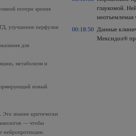
глаукомой. Не
томной потери зрения
неотъемлемая 
ГД, улучшение перфузии
00:18:50
Данные клинич
Мексидол® пр
оказания для
яцию, метаболизм и
 формирующий новый
а. Это знание критически
альмологов — чтобы
ет нейропротекции.