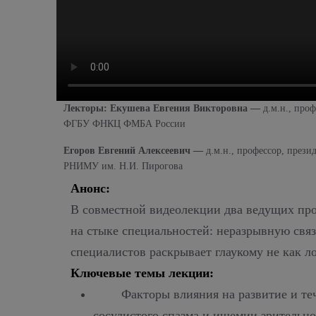
Лекторы: Екушева Евгения Викторовна —
д.м.н., про
ФГБУ ФНКЦ ФМБА России
Егоров Евгений Алексеевич —
д.м.н., профессор, прези
РНИМУ им. Н.И. Пирогова
Анонс:
В
совместной видеолекции два ведущих п
на стыке специальностей: неразрывную связ
специалистов раскрывает глаукому не как л
Ключевые темы лекции:
Факторы влияния на развитие и те
сосудистого спазма и ишемии зрительно