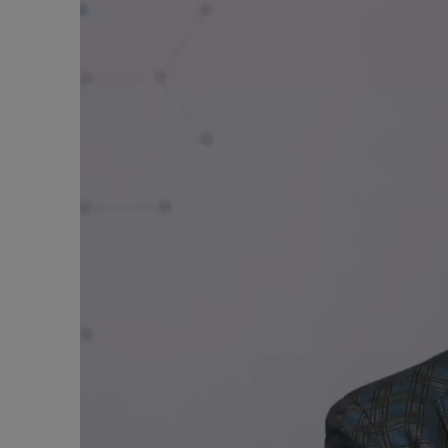
Алкогольный абстинентный синдром