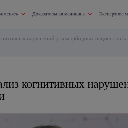
рименять
Доказательная медицина
Экспертное 
ексидол®
огнитивных нарушений у коморбидных пациентов ка
тензии
ализ когнитивных нарушен
и