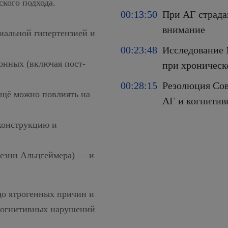
кого подхода.
00:13:50
При АГ страд
внимание
риальной гипертензией и
00:23:48
Исследование
онных (включая пост-
при хроническ
00:28:15
Резолюция Сов
ещё можно повлиять на
АГ и когнити
конструкцию и
лезни Альцгеймера) — и
до ятрогенных причин и
 когнитивных нарушений