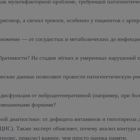
ак мультифакторной проблеме, требующей патогенетичес
говор, а сигнал тревоги, особенно у пациентов с арте
нижение — от сосудистых и метаболических до инфекци
братимости? На стадии лёгких и умеренных нарушений 
еские данные позволяют провести патогенетическую ре
я дисфункция от нейродегенеративной (например, при бо
о смешанными формами?
ой диагностике: от дефицита витаминов и гипотиреоза 
ЦНС). Также эксперт объясняет, почему анализ контура
нозис, праксис) важнее, чем просто оценка памяти.