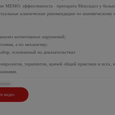
ание MEMO: эффективность препарата Мексидол у больн
ктуальные клинические рекомендации по ишемическому 
 анализ когнитивных нарушений;
птомам, а по механизму;
ыбор, основанный на доказательствах
еврологов, терапевтов, врачей общей практики и всех, к
ваниями.
ШЕНИЯ
е видео