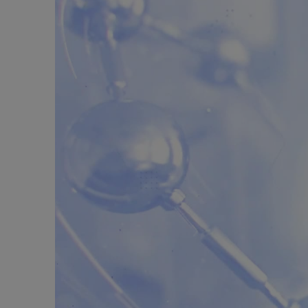
Алкогольный абстинентный синдром