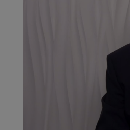
Алкогольный абстинентный синдром