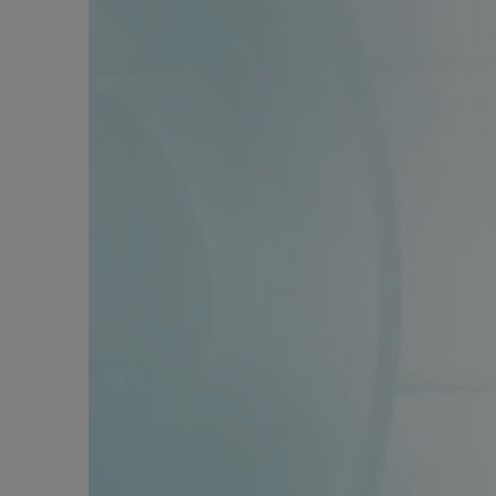
Алкогольный абстинентный синдром