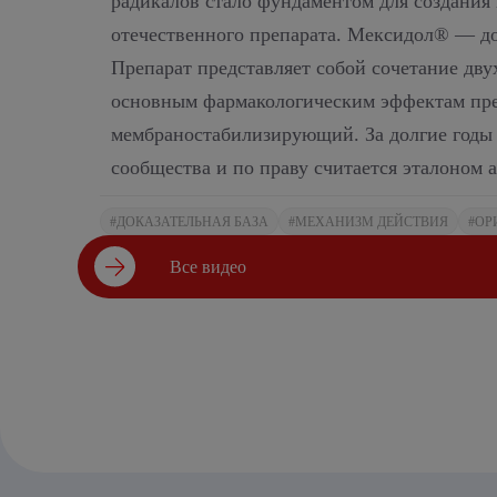
радикалов стало фундаментом для создания
отечественного препарата.
Мексидол®
— до
Препарат представляет собой сочетание дв
основным фармакологическим эффектам пре
мембраностабилизирующий. За долгие годы
сообщества и по праву считается эталоном
#ДОКАЗАТЕЛЬНАЯ БАЗА
#МЕХАНИЗМ ДЕЙСТВИЯ
#ОР
Все видео