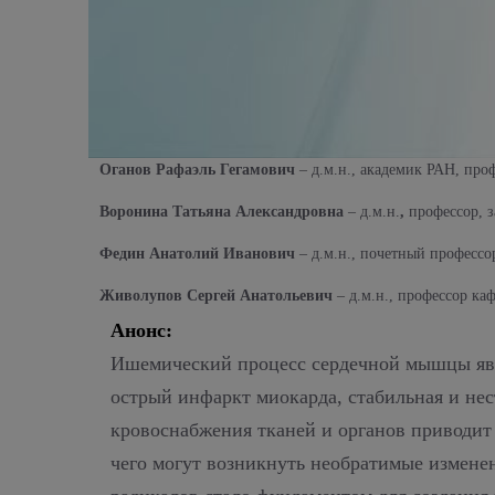
Оганов Рафаэль Гегамович
– д.м.н., академик РАН, про
Воронина Татьяна Александровна
– д.м.н.
,
профессор, 
Федин Анатолий Иванович
– д.м.н., почетный професс
Живолупов Сергей Анатольевич
– д.м.н., профессор к
Анонс:
Ишемический процесс сердечной мышцы явля
острый инфаркт миокарда, стабильная и не
кровоснабжения тканей и органов приводит 
чего могут возникнуть необратимые измене