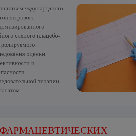
ультаты международного
гоцентрового
домизированного
йного слепого плацебо-
тролируемого
ледования оценки
ективности и
опасности
ледовательной терапии
паратом
лметилгидроксипиридина
цината пациентов в
ром и раннем
становительном периодах
 ФАРМАЦЕВТИЧЕСКИХ
мического инсульта