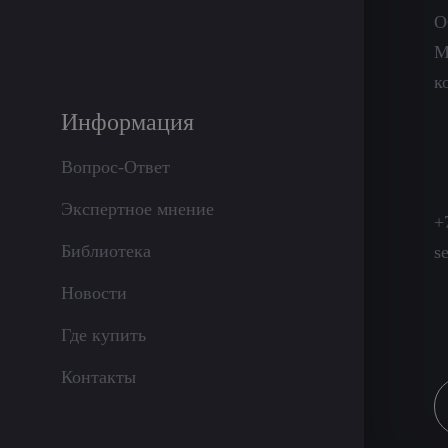
О
М
к
Информация
Вопрос-Ответ
Экспертное мнение
+
Библиотека
s
Новости
Где купить
Контакты