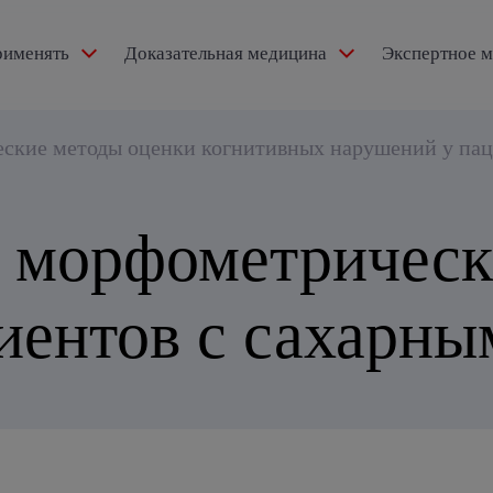
рименять
Доказательная медицина
Экспертное 
ексидол®
ские методы оценки когнитивных нарушений у паци
 морфометрическ
тензии
иентов с сахарны