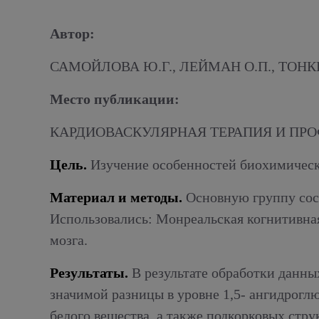
Алкогольный абстинентный синдром
Автор:
САМОЙЛОВА Ю.Г., ЛЕЙМАН О.П., ТОНКИ
Место публикации:
КАРДИОВАСКУЛЯРНАЯ ТЕРАПИЯ И ПРОФИ
Цель.
Изучение особенностей биохимическ
Материал и методы.
Основную группу сост
Использовались: Монреальская когнитивна
мозга.
Результаты.
В результате обработки данны
значимой разницы в уровне 1,5- ангидрог
белого вещества, а также подкорковых стр