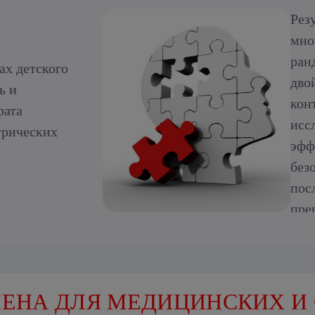
Рез
мно
ран
ах детского
дво
ь и
кон
рата
исс
трических
эфф
без
пос
пре
эти
сук
ост
вос
ЕНА ДЛЯ МЕДИЦИНСКИХ И
ише