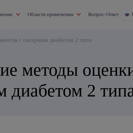
мнение
Области применения
Вопрос-Ответ
ентов с сахарным диабетом 2 типа
ие методы оценк
м диабетом 2 тип