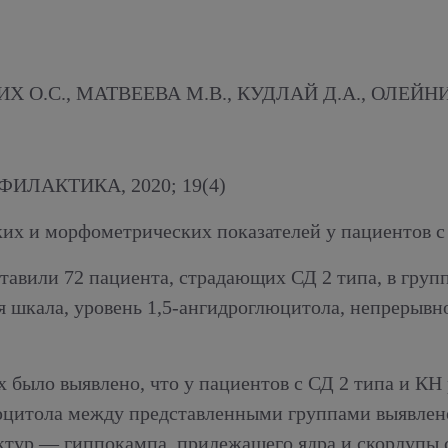
Х О.С., МАТВЕЕВА М.В., КУДЛАЙ Д.А., ОЛЕЙНИ
ЛАКТИКА, 2020; 19(4)
их и морфометрических показателей у пациентов с
авили 72 пациента, страдающих СД 2 типа, в групп
я шкала, уровень 1,5-ангидроглюцитола, непрерывн
х было выявлено, что у пациентов с СД 2 типа и КН
люцитола между представленными группами выявлено
уктур — гиппокампа, прилежащего ядра и скорлупы 