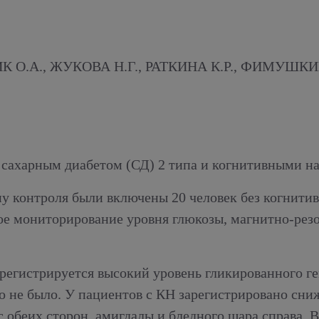
К О.А., ЖУКОВА Н.Г., РАТКИНА К.Р., ФИМУШК
 сахарным диабетом (СД) 2 типа и когнитивными н
у контроля были включены 20 человек без когнити
ое мониторирование уровня глюкозы, магнитно-рез
 регистрируется высокий уровень гликированного г
 не было. У пациентов с КН зарегистрировано сни
с обеих сторон, амигдалы и бледного шара справа.