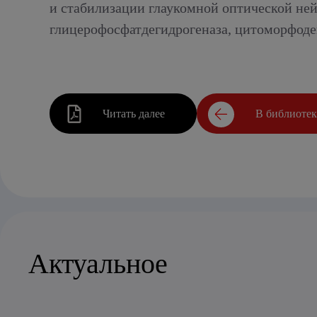
и стабилизации глаукомной оптической не
глицерофосфатдегидрогеназа, цитоморфоде
Читать далее
В библиоте
Актуальное