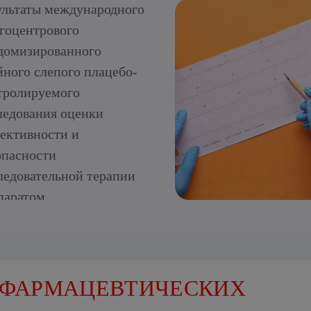
ультаты международного
гоцентрового
домизированного
йного слепого плацебо-
тролируемого
ледования оценки
ективности и
опасности
ледовательной терапии
паратом
лметилгидроксипиридина
цината пациентов в
ром и раннем
становительном периодах
 ФАРМАЦЕВТИЧЕСКИХ
мического инсульта