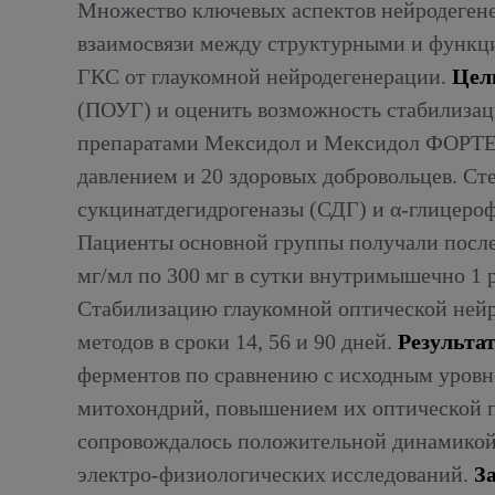
Множество ключевых аспектов нейродегене
взаимосвязи между структурными и функци
ГКС от глаукомной нейродегенерации.
Цел
(ПОУГ) и оценить возможность стабилизац
препаратами Мексидол и Мексидол ФОРТЕ
давлением и 20 здоровых добровольцев. С
сукцинатдегидрогеназы (СДГ) и α-глицер
Пациенты основной группы получали после
мг/мл по 300 мг в сутки внутримышечно 1 р
Стабилизацию глаукомной оптической нейр
методов в сроки 14, 56 и 90 дней.
Результа
ферментов по сравнению с исходным уровне
митохондрий, повышением их оптической п
сопровождалось положительной динамикой 
электро-физиологических исследований.
З