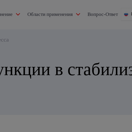
мнение
Области применения
Вопрос-Ответ
есса
ункции в стабили