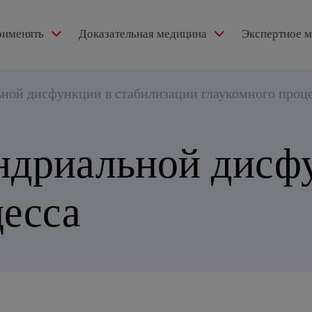
рименять
Доказательная медицина
Экспертное 
ексидол®
ной дисфункции в стабилизации глаукомного проц
ндриальной дисф
тензии
цесса