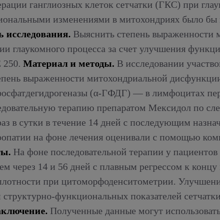
рации ганглиозных клеток сетчатки (ГКС) при гл
ональными изменениями в митохондриях было бы по
ь исследования.
Выяснить степень выраженности м
ии глаукомного процесса за счет улучшения функц
 250.
Материал и методы.
В исследовании участво
тепень выраженности митохондриальной дисфункци
офосфатдегидрогеназы (α-ГФДГ) — в лимфоцитах пе
довательную терапию препаратом Мексидол по сле
аз в сутки в течение 14 дней с последующим назнач
опатии на фоне лечения оценивали с помощью ком
ты.
На фоне последовательной терапии у пациентов
м через 14 и 56 дней с плавным регрессом к концу
лотности при цитоморфоденситометрии. Улучшение
структурно-функциональных показателей сетчатки
аключение.
Полученные данные могут использоват