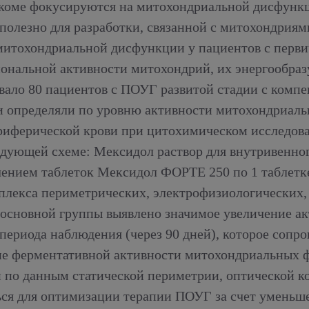
аукоме фокусируются на митохондриальной дисфунк
лезно для разработки, связанной с митохондриями
итохондриальной дисфункции у пациентов с перви
иональной активности митохондрий, их энергообра
вало 80 пациентов с ПОУГ развитой стадии с ком
и определяли по уровню активности митохондриаль
риферической крови при цитохимическом исследов
дующей схеме: Мексидол раствор для внутривенно
ением таблеток Мексидол ФОРТЕ 250 по 1 таблетке 3
плекса периметрических, электрофизиологических,
 основной группы выявлено значимое увеличение а
 периода наблюдения (через 90 дней), которое сопр
 ферментативной активности митохондриальных фе
 по данным статической периметрии, оптической к
ься для оптимизации терапии ПОУГ за счет умень