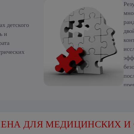
Рез
мно
ран
ах детского
дво
ь и
кон
рата
исс
трических
эфф
без
пос
пре
эти
сук
ост
вос
ЕНА ДЛЯ МЕДИЦИНСКИХ И
ише