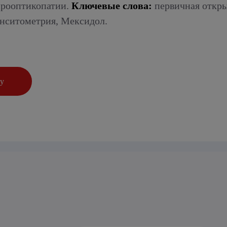
йрооптикопатии.
Ключевые слова:
первичная откры
нситометрия, Мексидол.
ку