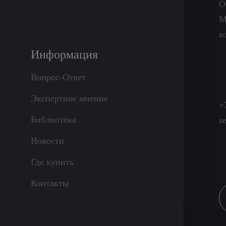
О
М
к
Информация
Вопрос-Ответ
Экспертное мнение
+
Библиотека
s
Новости
Где купить
Контакты