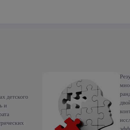
Рез
мно
ран
ах детского
дво
ь и
кон
рата
исс
трических
эфф