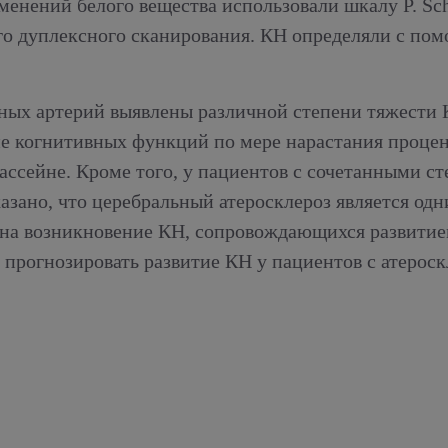
нений белого вещества использовали шкалу P. Sche
го дуплексного сканирования. КН определяли с по
ных артерий выявлены различной степени тяжести
 когнитивных функций по мере нарастания процент
ассейне. Кроме того, у пациентов с сочетанными 
зано, что церебральный атеросклероз является одн
ов на возникновение КН, сопровождающихся развити
прогнозировать развитие КН у пациентов с атероск