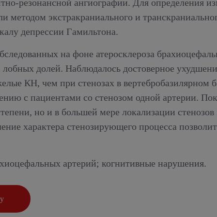
но-резонансной ангиографии. Для определения изме
ли методом экстракраниального и транскраниально
калу депрессии Гамильтона.
бследованных на фоне атеросклероза брахиоцефаль
лобных долей. Наблюдалось достоверное ухудшение
елые КН, чем при стенозах в вертебробазилярном б
нию с пациентами со стенозом одной артерии. Пока
степени, но и в большей мере локализации стеноз
ение характера стенозирующего процесса позволит 
ахиоцефальных артерий; когнитивные нарушения.
ку