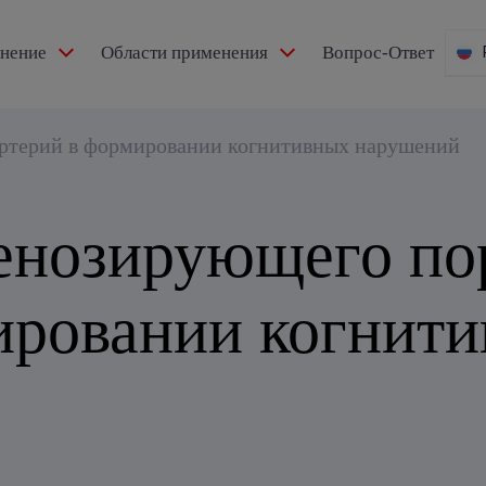
мнение
Области применения
Вопрос-Ответ
артерий в формировании когнитивных нарушений
тенозирующего п
ировании когнит