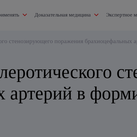
рименять
Доказательная медицина
Экспертное 
ексидол®
кого стенозирующего поражения брахиоцефальных 
клеротического с
тензии
 артерий в форм