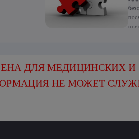
без
пос
пре
эти
сук
ост
вос
ЕНА ДЛЯ МЕДИЦИНСКИХ И
ише
ФОРМАЦИЯ НЕ МОЖЕТ СЛУЖ
(МИ