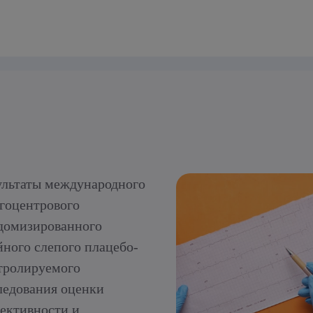
ультаты международного
гоцентрового
домизированного
йного слепого плацебо-
тролируемого
ледования оценки
ективности и