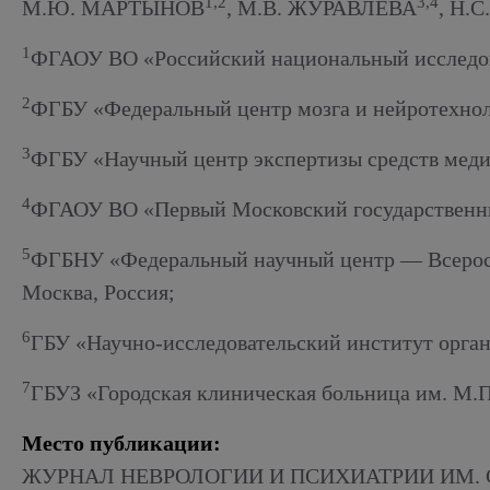
Алкогольный абстинентный синдром
1,2
3,4
М.Ю. МАРТЫНОВ
, М.В. ЖУРАВЛЕВА
, Н.
1
ФГАОУ ВО «Российский национальный исследова
2
ФГБУ «Федеральный центр мозга и нейротехноло
3
ФГБУ «Научный центр экспертизы средств меди
4
ФГАОУ ВО «Первый Московский государственный
5
ФГБНУ «Федеральный научный центр — Всеросси
Москва, Россия;
6
ГБУ «Научно-исследовательский институт орга
7
ГБУЗ «Городская клиническая больница им. М.П
Место публикации:
ЖУРНАЛ НЕВРОЛОГИИ И ПСИХИАТРИИ ИМ. С.С.