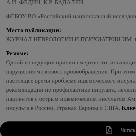
Алкогольный абстинентный синдром
А.И. ФЕДИН, К.Р. БАДАЛЯН
ФГБОУ ВО «Российский национальный исследоват
Место публикации:
ЖУРНАЛ НЕВРОЛОГИИ И ПСИХИАТРИИ ИМ. С.С.
Резюме:
Одной из ведущих причин смертности, инвалидиз
нарушения мозгового кровообращения. При этом
настоящее время проблеме ишемического инсульт
рекомендации по профилактике инсульта, лечени
пациентов с острым ишемическим инсультом Аме
инсульта в России, странах Европы и США.
Ключ
Читать