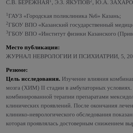
Алкогольный абстинентный синдром
1
2
С.В. БЕРЕЖНАЯ
, Э.З. ЯКУПОВ
, Ю.А. ЗАХАР
1
ГАУЗ «Городская поликлиника №6» Казань;
2
ГБОУ ВПО «Казанский государственный медици
3
ГБОУ ВПО «Институт физики Казанского (Приво
Место публикации:
ЖУРНАЛ НЕВРОЛОГИИ И ПСИХИАТРИИ, 5, 20
Резюме:
Цель исследования.
Изучение влияния комбинац
мозга (ХИМ) II стадии в амбулаторных условиях
комбинированной терапии препаратами мексидол 
клинических проявлений. После окончания лече
клинико-неврологического обследования показан
которая проявлялась достоверным снижением вы