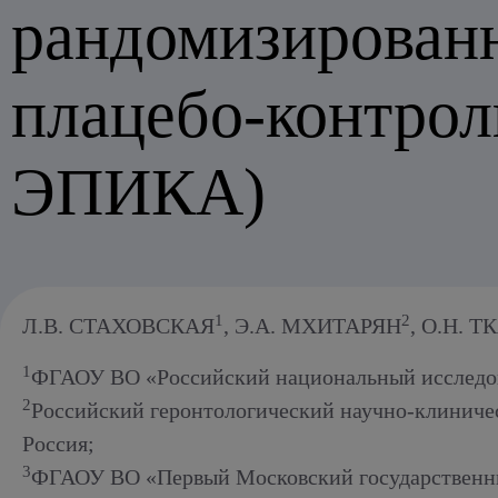
Алкогольный абстинентный синдром
рандомизированн
плацебо-контрол
ЭПИКА)
1
2
Л.В. СТАХОВСКАЯ
, Э.А. МХИТАРЯН
, О.Н. 
1
ФГАОУ ВО «Российский национальный исследова
2
Российский геронтологический научно-клиниче
Россия;
3
ФГАОУ ВО «Первый Московский государственный