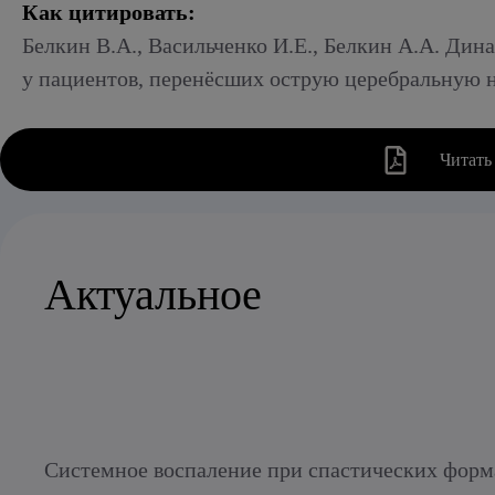
Как цитировать:
Белкин В.А., Васильченко И.Е., Белкин А.А. Ди
у пациентов, перенёсших острую церебральную н
Читать
Актуальное
Системное воспаление при спастических форм