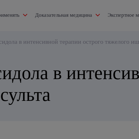
рименять
Доказательная медицина
Экспертное 
ексидол®
идола в интенсивной терапии острого тяжелого иш
идола в интенсив
тензии
сульта