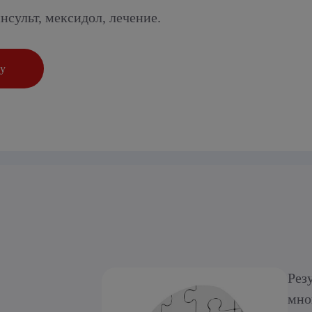
сульт, мексидол, лечение.
ку
Рез
мно