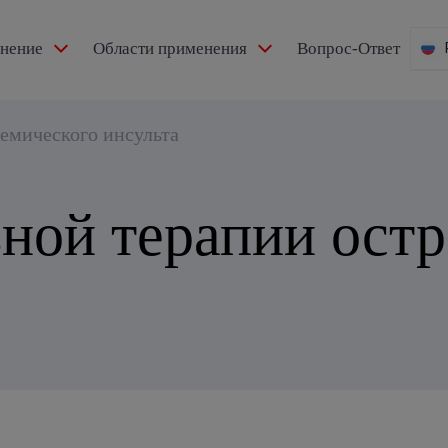
мнение
Области применения
Вопрос-Ответ
емического инсульта
ной терапии остр