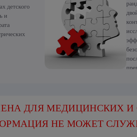
ран
ах детского
дво
ь и
кон
рата
исс
трических
эфф
без
пос
пре
эти
сук
ост
вос
ЕНА ДЛЯ МЕДИЦИНСКИХ И
ише
ФОРМАЦИЯ НЕ МОЖЕТ СЛУЖ
(МИ