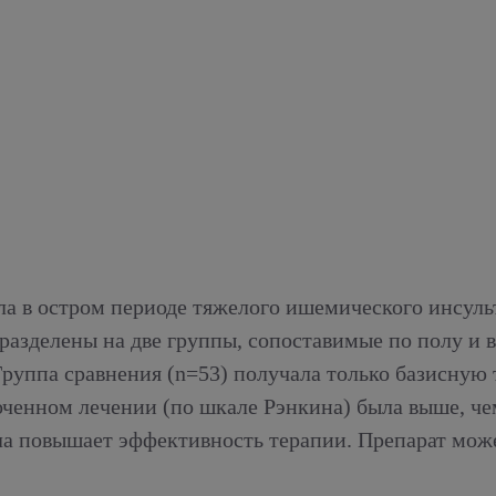
 в остром периоде тяжелого ишемического инсульт
азделены на две группы, сопоставимые по полу и в
Группа сравнения (n=53) получала только базисную
ченном лечении (по шкале Рэнкина) была выше, чем
ла повышает эффективность терапии. Препарат мож