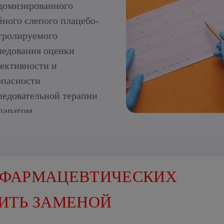
домизированного
йного слепого плацебо-
тролируемого
ледования оценки
ективности и
опасности
ледовательной терапии
паратом
лметилгидроксипиридина
цината пациентов в
ром и раннем
становительном периодах
 ФАРМАЦЕВТИЧЕСКИХ
мического инсульта
ИТЬ ЗАМЕНОЙ
Р)