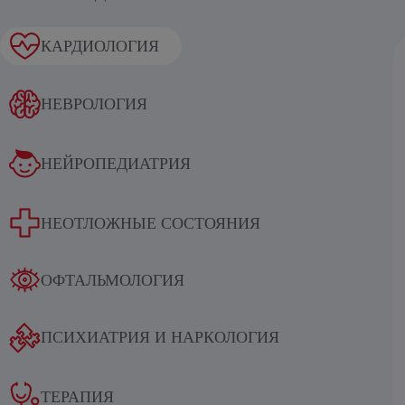
Алкогольный абстинентный синдром
КАРДИОЛОГИЯ
НЕВРОЛОГИЯ
НЕЙРОПЕДИАТРИЯ
Результаты международного
многоцентрового
НЕОТЛОЖНЫЕ СОСТОЯНИЯ
рандомизированного двойного
слепого плацебо-контролируемого
ОФТАЛЬМОЛОГИЯ
исследования оценки
эффективности и безопасности
последовательной терапии
ПСИХИАТРИЯ И НАРКОЛОГИЯ
препаратом
этилметилгидроксипиридина
ТЕРАПИЯ