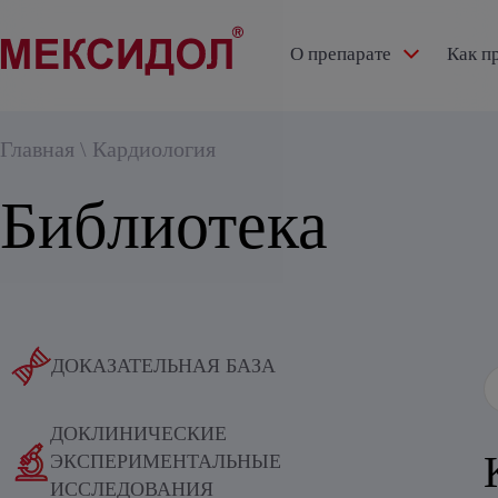
О препарате
Как п
О препарате
Как применять
Доказательная медицина
Экспертное мнение
Области применения препарата М
Главная
\
Кардиология
Механизм действия
Как применять детям
РКИ МЕГА
Видео
Острые нарушения мозгового кровообращения
Библиотека
История разработки
Как применять взрослым
РКИ МЕМО
Статьи
Хроническая ишемия головного мозга
Инструкции
РКИ ЭПИКА
Когнитивные нарушения на фоне артериальной гипер
РКИ МИР
Синдром дефицита внимания и гиперактивности
ДОКАЗАТЕЛЬНАЯ БАЗА
Клинические рекомендации и стандарты
Глаукома
ДОКЛИНИЧЕСКИЕ
Черепно-мозговая травма
ЭКСПЕРИМЕНТАЛЬНЫЕ
ИССЛЕДОВАНИЯ