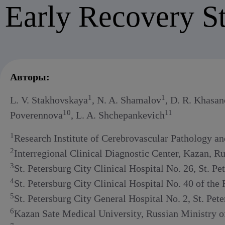
Алкогольный абстинентный синдром
Early Recovery St
Авторы:
1
1
L. V. Stakhovskaya
, N. A. Shamalov
, D. R. Khasa
10
11
Poverennova
, L. A. Shchepankevich
1
Research Institute of Cerebrovascular Pathology a
2
Interregional Clinical Diagnostic Center, Kazan, Ru
3
St. Petersburg City Clinical Hospital No. 26, St. Pe
4
St. Petersburg City Clinical Hospital No. 40 of the 
5
St. Petersburg City General Hospital No. 2, St. Pete
6
Kazan Sate Medical University, Russian Ministry o