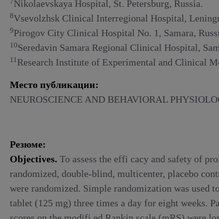
7
Nikolaevskaya Hospital, St. Petersburg, Russia.
8
Vsevolzhsk Clinical Interregional Hospital, Lening
9
Pirogov City Clinical Hospital No. 1, Samara, Russ
10
Seredavin Samara Regional Clinical Hospital, Sam
11
Research Institute of Experimental and Clinical M
Место публикации:
NEUROSCIENCE AND BEHAVIORAL PHYSIOLOGY,
Резюме:
Objectives.
To assess the effi cacy and safety of pr
randomized, double-blind, multicenter, placebo con
were randomized. Simple randomization was used to d
tablet (125 mg) three times a day for eight weeks. P
scores on the modifi ed Rankin scale (mRS) were low