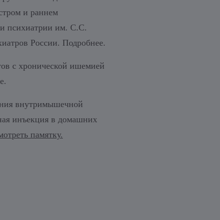
стром и раннем
и психиатрии им. С.С.
иатров России. Подробнее.
тов с хронической ишемией
е.
ления внутримышечной
ная инъекция в домашних
мотреть памятку.