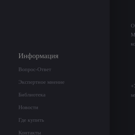
О
М
к
Информация
Вопрос-Ответ
Экспертное мнение
+
Библиотека
s
Новости
Где купить
Контакты