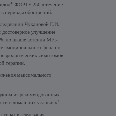
®
идол
ФОРТЕ 250 в течение
месяцев (фаза 
и в периоды обострений.
Периодичность т
обострений.
ледовании Чукановой Е.И.
: достоверное улучшение
2% по шкале астении MFI-
ие эмоционального фона по
 неврологических симптомов
ой терапии.
тижения максимального
 одним из рекомендованных
3
ести в домашних условиях
.
группах исследования