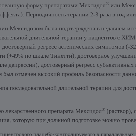
®
ированную форму препаратами Мексидол
или Мекс
эффекта). Периодичность терапии 2-3 раза в год ил
пии Мексидолом была подтверждена в недавнем исс
довательной длительной терапии у пациентов с ХИМ
 достоверный регресс астенических симптомов (-3
сти (+49% по шкале Тинетти), достоверное улучшен
ле депрессии), достоверный регресс субъективных
я был отмечен высокий профиль безопасности данн
ипа последовательной длительной терапии для дос
®
ю лекарственного препарата Мексидол
(раствор),
кция, которую при должной подготовке можно пров
тицентрового плацебо-контролируемого в параллельных 