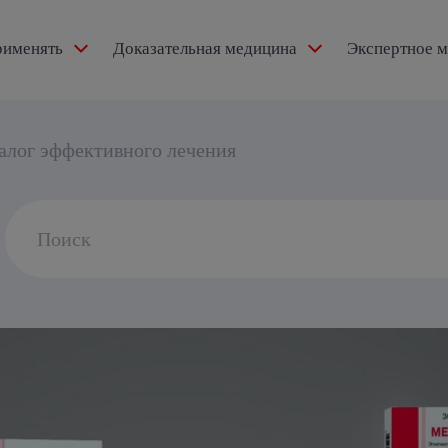
рименять
Доказательная медицина
Экспертное 
ексидол®
залог эффективного лечения
Search
for:
тензии