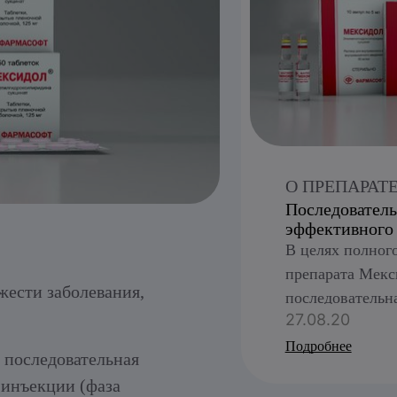
О ПРЕПАРАТ
Последователь
эффективного
В целях полног
препарата Мекс
жести заболевания,
последовательн
27.08.20
клиническое и
дней инъекции 
Подробнее
 последовательная
переходом на т
й инъекции (фаза
®
Мексидол
или