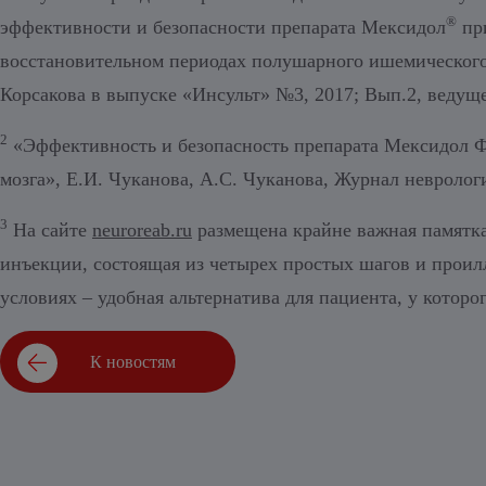
®
эффективности и безопасности препарата Мексидол
при
восстановительном периодах полушарного ишемическог
Корсакова в выпуске «Инсульт» №3, 2017; Вып.2, ведущ
2
«Эффективность и безопасность препарата Мексидол Ф
мозга», Е.И. Чуканова, А.С. Чуканова, Журнал невролог
3
На сайте
neuroreab.ru
размещена крайне важная памятк
инъекции, состоящая из четырех простых шагов и про
условиях – удобная альтернатива для пациента, у кото
К новостям